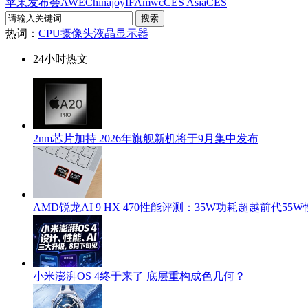
苹果发布会
AWE
Chinajoy
IFA
mwc
CES Asia
CES
热词：
CPU
摄像头
液晶显示器
24小时热文
2nm芯片加持 2026年旗舰新机将于9月集中发布
AMD锐龙AI 9 HX 470性能评测：35W功耗超越前代55
小米澎湃OS 4终于来了 底层重构成色几何？