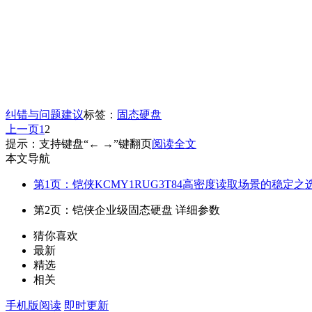
纠错与问题建议
标签：
固态硬盘
上一页
1
2
提示：支持键盘“← →”键翻页
阅读全文
本文导航
第1页：铠侠KCMY1RUG3T84高密度读取场景的稳定之
第2页：铠侠企业级固态硬盘 详细参数
猜你喜欢
最新
精选
相关
手机版阅读
即时更新