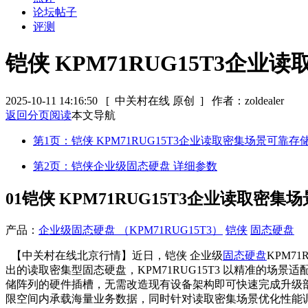
论坛帖子
评测
铠侠 KPM71RUG15T3企
2025-10-11 14:16:50
[ 中关村在线 原创 ]
作者：zoldealer
返回分页阅读
本文导航
第1页：铠侠 KPM71RUG15T3企业读取密集场景可靠存
第2页：铠侠企业级固态硬盘 详细参数
01
铠侠 KPM71RUG15T3企业读取密
产品：
企业级固态硬盘 （KPM71RUG15T3）
铠侠
固态硬盘
【中关村在线北京行情】近日，铠侠 企业级
固态硬盘
KPM7
出的读取密集型固态硬盘，KPM71RUG15T3 以精准的场景
储阵列的硬件插槽，无需改造现有设备架构即可快速完成升级部
限空间内承载海量业务数据，同时针对读取密集场景优化性能