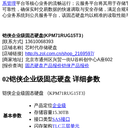
系管理
平台等核心业务的流畅运行；云服务平台将其用于存储
可靠性，确保实时交易数据的快速调取与安全存储，满足合规审
心业务系统到公共服务平台，该固态硬盘均以精准的读取性能
铠侠企业级固态硬盘(KPM71RUG15T3
）
[联系方式] 13610068393
[店铺名称] 芯时代存储硬盘
[店铺链接]
http://s.zol.com.cn/shop_2169597/
[商家地址] 北京市通州区兴贸一街U谷科创中心A座602
[报价查询]
固态硬盘产品报价
铠侠产品报价
02
铠侠企业级固态硬盘 详细参数