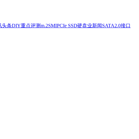
讯头条
DIY重点评测
m.2
SMI
PCIe SSD
硬盘业新闻
SATA2.0接口