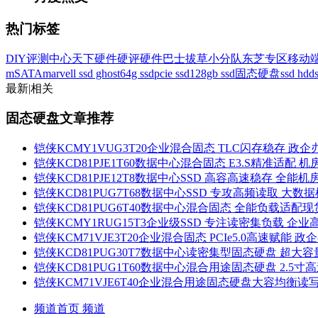
热门标签
DIY评测中心
天下硬件
硬评
硬件巴士
拔草小分队
东芝专区
移动
mSATA
marvell
ssd ghost
64g ssd
pcie ssd
128gb ssd固态硬盘
ssd hdd
最新
|
相关
固态硬盘文章推荐
铠侠KCMY1VUG3T20企业混合固态 TLC闪存稳存 政
铠侠KCD81PJE1T60数据中心混合固态 E3.S精准适配 
铠侠KCD81PJE12T8数据中心SSD 高容高速稳存 全能
铠侠KCD81PUG7T68数据中心SSD 专攻高频读取 大数
铠侠KCD81PUG6T40数据中心混合固态 全能负载适配
铠侠KCMY1RUG15T3企业级SSD 专注读密集负载 企
铠侠KCM71VJE3T20企业混合固态 PCIe5.0高速赋能 
铠侠KCD81PUG30T7数据中心读密集型固态硬盘 超大容
铠侠KCD81PUG1T60数据中心混合用途固态硬盘 2.5寸高
铠侠KCM71VJE6T40企业混合用途固态硬盘大容均衡
频道首页
频道