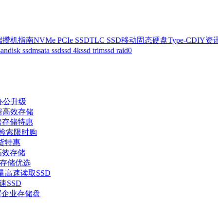
端攒机指南
NVMe PCIe SSD
TLC SSD
移动固态硬盘
Type-C
DIY资
sandisk ssd
msata ssd
ssd 4k
ssd trim
ssd raid0
企办公升级
机房高效存储
机房存储特惠
据检索限时购
现货特惠
业高效存储
政企存储优选
量高速读取SSD
速SSD
读写企业存储盘