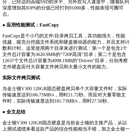
分，已经达到高端SSD的水平。另外在写入速度中，随着队列
深度增加其IOPS的分值已经打到91000多，性能表现可圈可
点。
● 应用性能测试：FastCopy
FastCopy是个小巧的文件/目录拷贝工具，其功能强大，性能
优越，能充分挖掘文件系统和硬盘驱动器的能力，并且支持计
数和计时。这里使用两个目录来进行测试：第一个是包含2个
文件总计容量为3620.9MB的“720P高清”目录；第二个是包含
12637个文件总计容量为4998.1MB的“Drivers”目录，分别考察
文件硬盘应付大容量文件拷贝和大量小文件的能力。
实际文件拷贝测试
当金士顿V300 120GB固态硬盘拷贝单个大容量文件时，实际
传输速度达到166.75MB/s，用时21.72秒。而应对大量零散文
件时，实际传输速度达到181.73MB/s，用时27.50秒。
● 全文总结
金士顿V300 120GB固态硬盘是当前金士顿的主推产品，从以
上测试成绩来看这款产品的综合性能相当不错，加之金士顿一