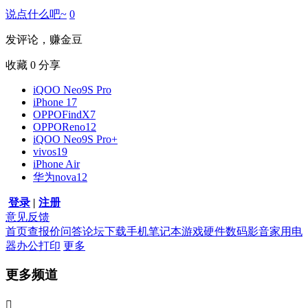
说点什么吧~
0
发评论，赚金豆
收藏
0
分享
iQOO Neo9S Pro
iPhone 17
OPPOFindX7
OPPOReno12
iQOO Neo9S Pro+
vivos19
iPhone Air
华为nova12
登录
|
注册
意见反馈
首页
查报价
问答
论坛
下载
手机
笔记本
游戏硬件
数码影音
家用电
器
办公打印
更多
更多频道
