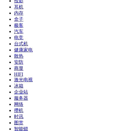
投影
耳机
内存
盒子
极客
汽车
电竞
台式机
健康家电
散热
安防
商显
HIFI
激光电视
冰箱
企业站
服务器
网络
攒机
时讯
图赏
智能锁