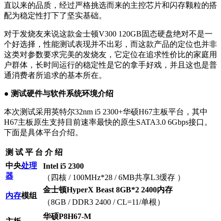
直以来的品质，经过严格挑选而来的主控芯片和闪存颗粒的搭
配为稳定性打下了坚实基础。
对于发烧友来说这款金士顿V300 120GB固态硬盘绝对不是一
个好选择，性能测试表现并不出彩，而这款产品的定位也并非
这类对参数要求完美的发烧友，它定位在追求性价比的家庭用
户群体，长时间运行的稳定性是它的拿手好戏，并且这也是普
通消费者所追求的基本所在。
● 测试硬件与软件系统环境介绍
本次测试采用英特尔32nm i5 2300+华硕H67主板平台，其中
H67主板原生支持目前速率最快的原生SATA3.0 6Gbps接口。
下面是具体平台介绍。
测 试 平 台 介 绍
中央
处理
Intel i5 2300
器
（四核 / 100MHz*28 / 6MB共享L3缓存 ）
金士顿HyperX Beast 8GB*2 2400内存
内存
模组
（8GB / DDR3 2400 / CL=11/单根）
华硕P8H67-M