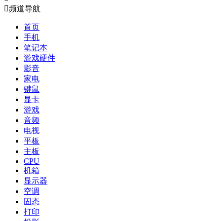

频道导航
首页
手机
笔记本
游戏硬件
影音
家电
键鼠
显卡
游戏
音频
电视
平板
主板
CPU
机箱
显示器
空调
固态
打印