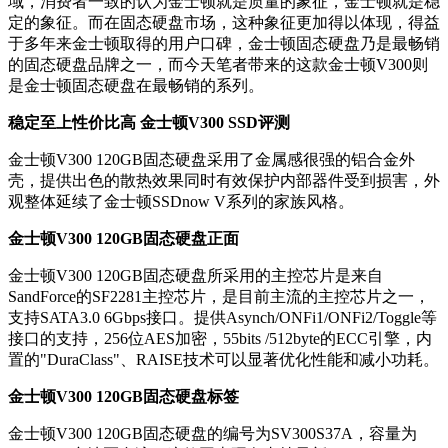
域，消费者一致的认为金士顿就是质量的象征，金士顿就是稳
定的象征。而在固态硬盘市场，这种象征更加得以体现，得益
于多年来金士顿取得的用户口碑，金士顿固态硬盘乃是最畅销
的固态硬盘品牌之一，而今天笔者带来的这款金士顿V300则
是金士顿固态硬盘在最畅销的系列。
稳定至上性价比高 金士顿V300 SSD评测
金士顿V300 120GB固态硬盘采用了金属感很强的铝合金外
壳，提供出色的散热效果同时有效保护内部器件受到损害，外
观整体延续了金士顿SSDnow V系列的家族风格。
金士顿V300 120GB固态硬盘正面
金士顿V300 120GB固态硬盘所采用的主控芯片是来自
SandForce的SF2281主控芯片，是目前主流的主控芯片之一，
支持SATA3.0 6Gbps接口。提供Asynch/ONFi1/ONFi2/Toggle等
接口的支持，256位AES加密，55bits /512byte的ECC引擎，内
置的"DuraClass"、RAISE技术可以显著优化性能和减小功耗。
金士顿V300 120GB固态硬盘标签
金士顿V300 120GB固态硬盘的编号为SV300S37A，容量为