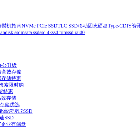
端攒机指南
NVMe PCIe SSD
TLC SSD
移动固态硬盘
Type-C
DIY资
sandisk ssd
msata ssd
ssd 4k
ssd trim
ssd raid0
企办公升级
机房高效存储
机房存储特惠
据检索限时购
现货特惠
业高效存储
政企存储优选
量高速读取SSD
速SSD
读写企业存储盘