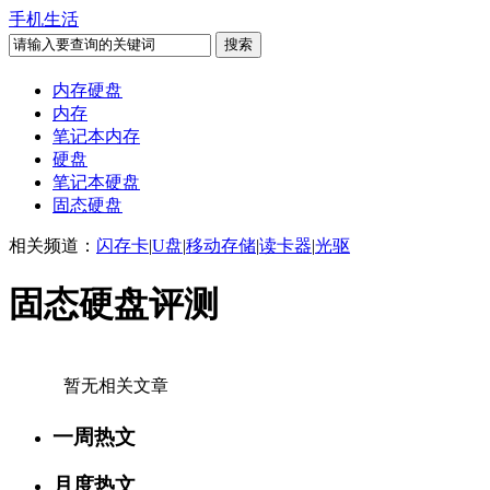
手机生活
内存硬盘
内存
笔记本内存
硬盘
笔记本硬盘
固态硬盘
相关频道：
闪存卡
|
U盘
|
移动存储
|
读卡器
|
光驱
固态硬盘评测
暂无相关文章
一周热文
月度热文