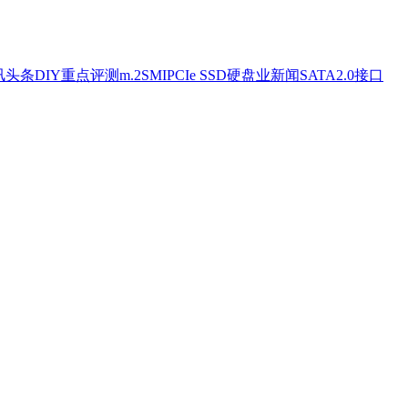
讯头条
DIY重点评测
m.2
SMI
PCIe SSD
硬盘业新闻
SATA2.0接口