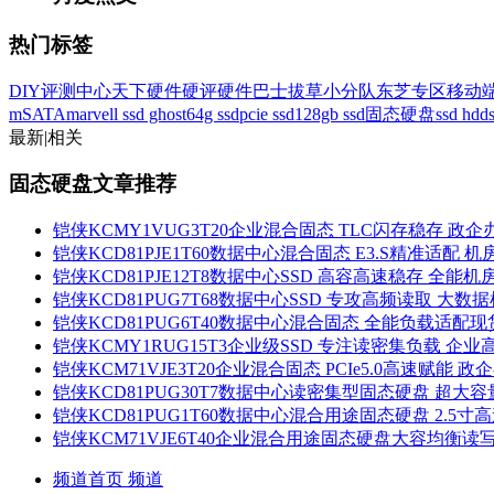
热门标签
DIY评测中心
天下硬件
硬评
硬件巴士
拔草小分队
东芝专区
移动
mSATA
marvell
ssd ghost
64g ssd
pcie ssd
128gb ssd固态硬盘
ssd hdd
最新
|
相关
固态硬盘文章推荐
铠侠KCMY1VUG3T20企业混合固态 TLC闪存稳存 政
铠侠KCD81PJE1T60数据中心混合固态 E3.S精准适配 
铠侠KCD81PJE12T8数据中心SSD 高容高速稳存 全能
铠侠KCD81PUG7T68数据中心SSD 专攻高频读取 大数
铠侠KCD81PUG6T40数据中心混合固态 全能负载适配
铠侠KCMY1RUG15T3企业级SSD 专注读密集负载 企
铠侠KCM71VJE3T20企业混合固态 PCIe5.0高速赋能 
铠侠KCD81PUG30T7数据中心读密集型固态硬盘 超大容
铠侠KCD81PUG1T60数据中心混合用途固态硬盘 2.5寸高
铠侠KCM71VJE6T40企业混合用途固态硬盘大容均衡
频道首页
频道