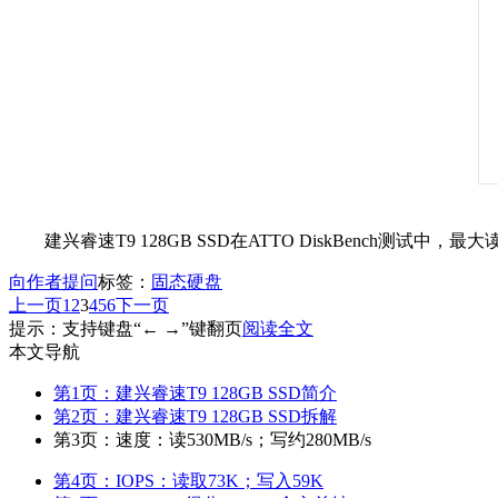
建兴
睿速T9
128GB SSD在ATTO DiskBench测试中，
向作者提问
标签：
固态硬盘
上一页
1
2
3
4
5
6
下一页
提示：支持键盘“← →”键翻页
阅读全文
本文导航
第1页：建兴睿速T9 128GB SSD简介
第2页：建兴睿速T9 128GB SSD拆解
第3页：速度：读530MB/s；写约280MB/s
第4页：IOPS：读取73K；写入59K