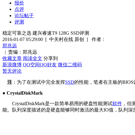
报价
点评
论坛帖子
评测
稳定可靠之选 建兴睿速T9 128G SSD评测
2016-01-07 05:29:00
[ 中关村在线 原创 ]
作者：
郑兆远
|
责编：郑兆远
收藏文章
阅读全文
分享到
新浪微博
QQ空间
QQ好友
微信二维码
暂无评论
注
：为了在测试中完全发挥
SSD
的性能，笔者在主板的BIOS
● CrystalDiskMark
CrystalDiskMark是一款简单易用的硬盘性能测试
软件
，但测
能。队列深度描述的是硬盘能够同时激活的最大IO值，队列深