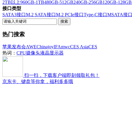
2TB以上
960GB-1TB
480GB-512GB
240GB-256GB
120GB-128GB
接口类型
SATA3接口
M.2 SATA接口
M.2 PCIe接口
Type-C接口
MSATA接
热门搜索
苹果发布会
AWE
Chinajoy
IFA
mwc
CES Asia
CES
热词：
CPU
摄像头
液晶显示器
扫一扫，下载客户端即刻领取礼包！
京东卡、键盘等你拿，福利多多哦