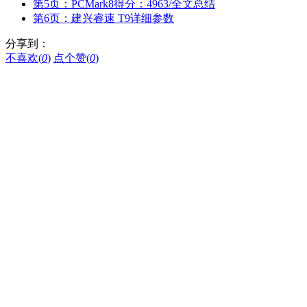
第5页：PCMark8得分：4963/全文总结
第6页：建兴睿速 T9详细参数
分享到：
不喜欢(
0
)
点个赞(
0
)