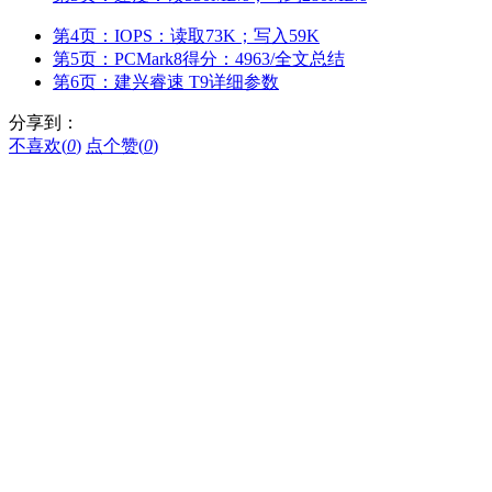
第4页：IOPS：读取73K；写入59K
第5页：PCMark8得分：4963/全文总结
第6页：建兴睿速 T9详细参数
分享到：
不喜欢(
0
)
点个赞(
0
)