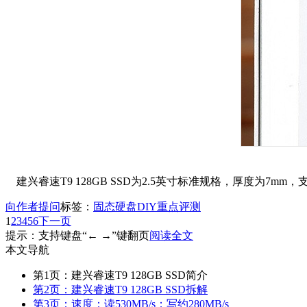
建兴
睿速T9
128GB SSD为2.5英寸标准规格，厚度为7m
向作者提问
标签：
固态硬盘
DIY重点评测
1
2
3
4
5
6
下一页
提示：支持键盘“← →”键翻页
阅读全文
本文导航
第1页：建兴睿速T9 128GB SSD简介
第2页：建兴睿速T9 128GB SSD拆解
第3页：速度：读530MB/s；写约280MB/s