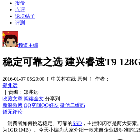
报价
点评
论坛帖子
评测
频道主编
稳定可靠之选 建兴睿速T9 128G
2016-01-07 05:29:00
[ 中关村在线 原创 ]
作者：
郑兆远
|
责编：郑兆远
收藏文章
阅读全文
分享到
新浪微博
QQ空间
QQ好友
微信二维码
暂无评论
消费者如何挑选稳定、可靠的
SSD
，主控和闪存是两大要素。
为1GB:1MB）。今天小编为大家介绍一款来自企业级标准的128