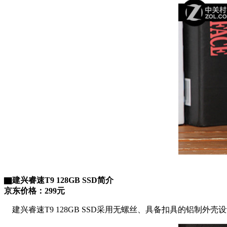
▇
建兴
睿速T9
128GB SSD
简介
京东价格：299元
建兴
睿速T9
128GB SSD采用无螺丝、具备扣具的铝制外