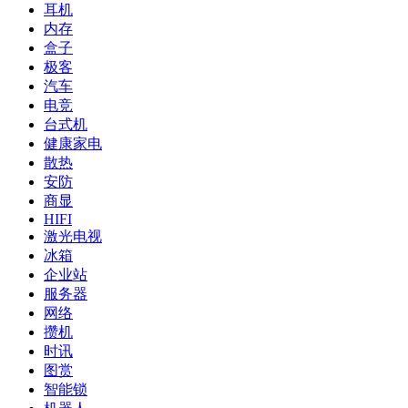
耳机
内存
盒子
极客
汽车
电竞
台式机
健康家电
散热
安防
商显
HIFI
激光电视
冰箱
企业站
服务器
网络
攒机
时讯
图赏
智能锁