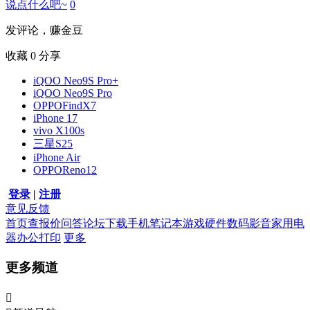
说点什么吧~
0
发评论，赚金豆
收藏
0
分享
iQOO Neo9S Pro+
iQOO Neo9S Pro
OPPOFindX7
iPhone 17
vivo X100s
三星S25
iPhone Air
OPPOReno12
登录
|
注册
意见反馈
首页
查报价
问答
论坛
下载
手机
笔记本
游戏硬件
数码影音
家用电
器
办公打印
更多
更多频道
