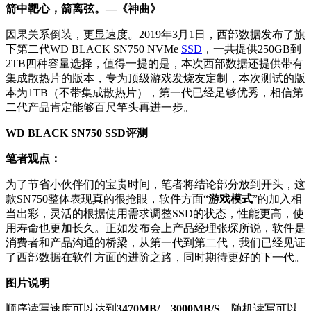
箭中靶心，箭离弦。—《神曲》
因果关系倒装，更显速度。2019年3月1日，西部数据发布了旗
下第二代WD BLACK SN750 NVMe
SSD
，一共提供250GB到
2TB四种容量选择，值得一提的是，本次西部数据还提供带有
集成散热片的版本，专为顶级游戏发烧友定制，本次测试的版
本为1TB（不带集成散热片），第一代已经足够优秀，相信第
二代产品肯定能够百尺竿头再进一步。
WD BLACK SN750 SSD评测
笔者观点：
为了节省小伙伴们的宝贵时间，笔者将结论部分放到开头，这
款SN750整体表现真的很抢眼，软件方面“
游戏模式
”的加入相
当出彩，灵活的根据使用需求调整SSD的状态，性能更高，使
用寿命也更加长久。正如发布会上产品经理张琛所说，软件是
消费者和产品沟通的桥梁，从第一代到第二代，我们已经见证
了西部数据在软件方面的进阶之路，同时期待更好的下一代。
图片说明
顺序读写速度可以达到
3470MB/、3000MB/S
，随机读写可以