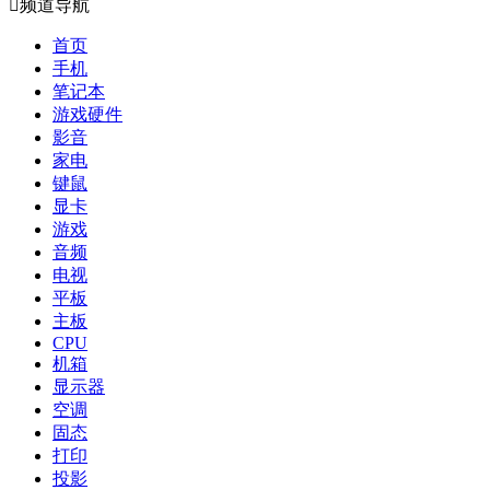

频道导航
首页
手机
笔记本
游戏硬件
影音
家电
键鼠
显卡
游戏
音频
电视
平板
主板
CPU
机箱
显示器
空调
固态
打印
投影