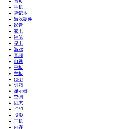
首页
手机
笔记本
游戏硬件
影音
家电
键鼠
显卡
游戏
音频
电视
平板
主板
CPU
机箱
显示器
空调
固态
打印
投影
耳机
内存