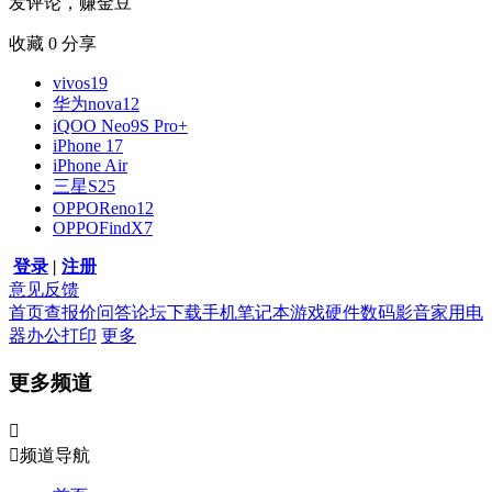
发评论，赚金豆
收藏
0
分享
vivos19
华为nova12
iQOO Neo9S Pro+
iPhone 17
iPhone Air
三星S25
OPPOReno12
OPPOFindX7
登录
|
注册
意见反馈
首页
查报价
问答
论坛
下载
手机
笔记本
游戏硬件
数码影音
家用电
器
办公打印
更多
更多频道


频道导航