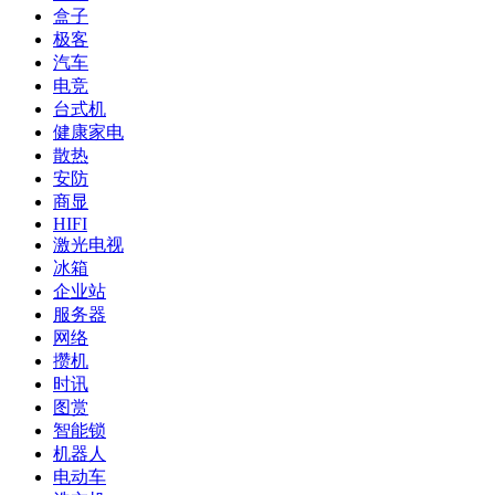
盒子
极客
汽车
电竞
台式机
健康家电
散热
安防
商显
HIFI
激光电视
冰箱
企业站
服务器
网络
攒机
时讯
图赏
智能锁
机器人
电动车