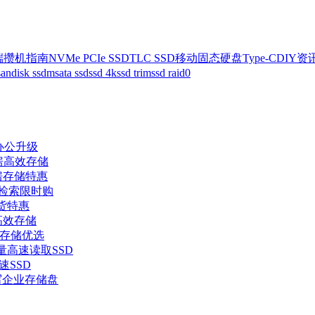
端攒机指南
NVMe PCIe SSD
TLC SSD
移动固态硬盘
Type-C
DIY资
sandisk ssd
msata ssd
ssd 4k
ssd trim
ssd raid0
企办公升级
机房高效存储
机房存储特惠
据检索限时购
现货特惠
业高效存储
政企存储优选
量高速读取SSD
速SSD
读写企业存储盘