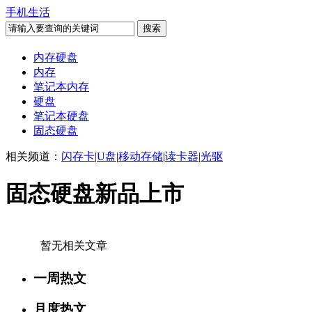
手机生活
内存硬盘
内存
笔记本内存
硬盘
笔记本硬盘
固态硬盘
相关频道：
闪存卡
|
U盘
|
移动存储
|
读卡器
|
光驱
固态硬盘新品上市
暂无相关文章
一周热文
月度热文