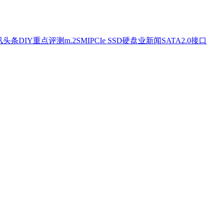
讯头条
DIY重点评测
m.2
SMI
PCIe SSD
硬盘业新闻
SATA2.0接口