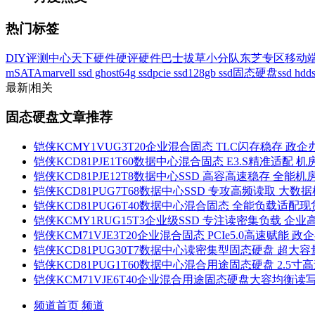
热门标签
DIY评测中心
天下硬件
硬评
硬件巴士
拔草小分队
东芝专区
移动
mSATA
marvell
ssd ghost
64g ssd
pcie ssd
128gb ssd固态硬盘
ssd hdd
最新
|
相关
固态硬盘文章推荐
铠侠KCMY1VUG3T20企业混合固态 TLC闪存稳存 政
铠侠KCD81PJE1T60数据中心混合固态 E3.S精准适配 
铠侠KCD81PJE12T8数据中心SSD 高容高速稳存 全能
铠侠KCD81PUG7T68数据中心SSD 专攻高频读取 大数
铠侠KCD81PUG6T40数据中心混合固态 全能负载适配
铠侠KCMY1RUG15T3企业级SSD 专注读密集负载 企
铠侠KCM71VJE3T20企业混合固态 PCIe5.0高速赋能 
铠侠KCD81PUG30T7数据中心读密集型固态硬盘 超大容
铠侠KCD81PUG1T60数据中心混合用途固态硬盘 2.5寸高
铠侠KCM71VJE6T40企业混合用途固态硬盘大容均衡
频道首页
频道