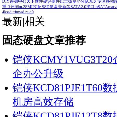
DIY评测中心
天下硬件
硬评
硬件巴士
拔草小分队
东芝专区
移动
重点评测
m.2
SMI
PCIe SSD
硬盘业新闻
SATA2.0接口
mSATA
marv
4k
ssd trim
ssd raid0
最新
|
相关
固态硬盘文章推荐
铠侠KCMY1VUG3T2
企办公升级
铠侠KCD81PJE1T6
机房高效存储
铠侠KCD81PJE12T