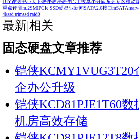
DIY评测中心
天下硬件
硬评
硬件巴士
拔草小分队
东芝专区
移动
重点评测
m.2
SMI
PCIe SSD
硬盘业新闻
SATA2.0接口
mSATA
marv
4k
ssd trim
ssd raid0
最新
|
相关
固态硬盘文章推荐
铠侠KCMY1VUG3T2
企办公升级
铠侠KCD81PJE1T6
机房高效存储
铠侠KCD81PJE12T